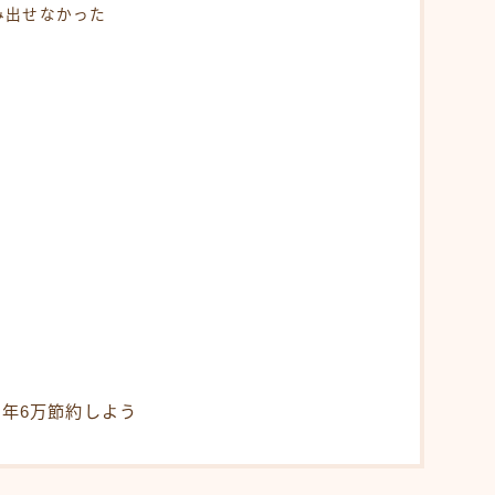
み出せなかった
と
に年6万節約しよう