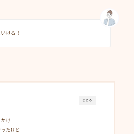
はいける！
とじる
っかけ
なったけど